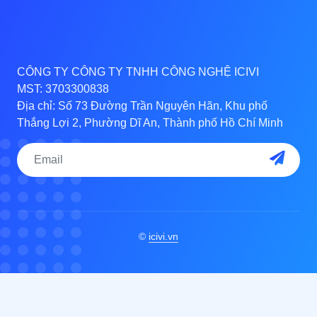
CÔNG TY CÔNG TY TNHH CÔNG NGHỆ ICIVI
MST: 3703300838
Địa chỉ: Số 73 Đường Trần Nguyên Hãn, Khu phố
Thắng Lợi 2, Phường Dĩ An, Thành phố Hồ Chí Minh
©
icivi.vn